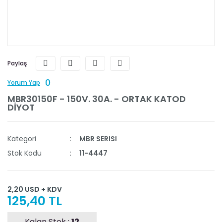
Paylaş
0
Yorum Yap
MBR30150F - 150V. 30A. - ORTAK KATOD
DİYOT
Kategori
MBR SERISI
Stok Kodu
11-4447
2,20 USD + KDV
125,40 TL
Kalan Stok :
12