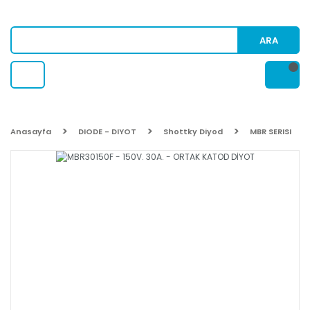
ARA
Anasayfa
DIODE - DIYOT
Shottky Diyod
MBR SERISI