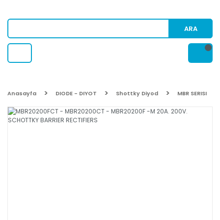
ARA
Anasayfa
DIODE - DIYOT
Shottky Diyod
MBR SERISI