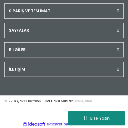
SİPARİŞ VE TESLİMAT
SAYFALAR
BİLGİLER
İLETİŞİM
2022 © Çakır Elektronik - Her Hakkı Saklıdır.
SEO Ajansı
Bize Yazın
ile
ideasoft
e-