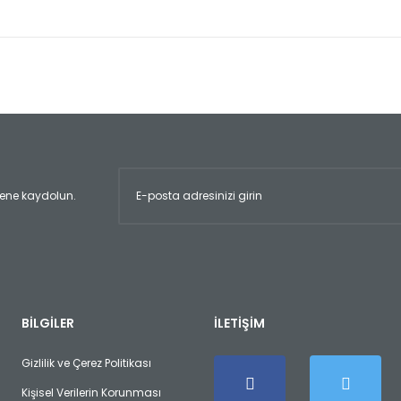
er konularda yetersiz gördüğünüz noktaları öneri formunu kullanarak tara
Bu ürüne ilk yorumu siz yapın!
Yorum Yaz
ltene kaydolun.
Gönder
BİLGİLER
İLETİŞİM
Gizlilik ve Çerez Politikası
Kişisel Verilerin Korunması