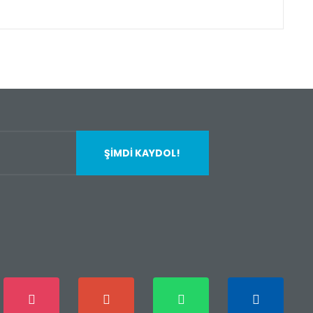
fımıza iletebilirsiniz.
ŞİMDİ KAYDOL!