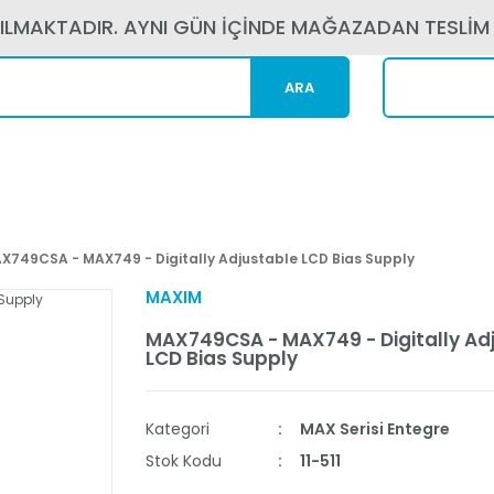
PILMAKTADIR. AYNI GÜN İÇİNDE MAĞAZADAN TESLİM
ARA
Kargom N
X749CSA - MAX749 - Digitally Adjustable LCD Bias Supply
MAXIM
MAX749CSA - MAX749 - Digitally Ad
LCD Bias Supply
Kategori
MAX Serisi Entegre
Stok Kodu
11-511