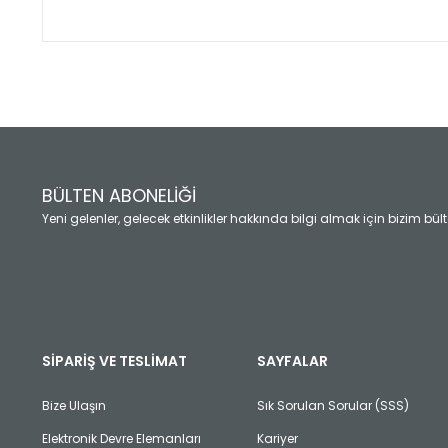
Bu ürünün fiyat bilgisi, resim, ürün açıklamalarında ve diğ
Görüş ve önerileriniz için teşekkür ederiz.
Ürün resmi kalitesiz, bozuk veya görüntülenemiyor.
Ürün açıklamasında eksik bilgiler bulunuyor.
Ürün bilgilerinde hatalar bulunuyor.
Ürün fiyatı diğer sitelerden daha pahalı.
BÜLTEN ABONELİĞİ
Bu ürüne benzer farklı alternatifler olmalı.
Yeni gelenler, gelecek etkinlikler hakkında bilgi almak için bizim bü
SİPARİŞ VE TESLİMAT
SAYFALAR
Bize Ulaşın
Sık Sorulan Sorular (SSS)
Elektronik Devre Elemanları
Kariyer