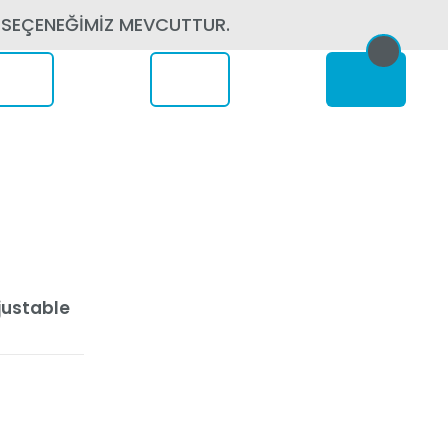
 SEÇENEĞİMİZ MEVCUTTUR.
erede
justable