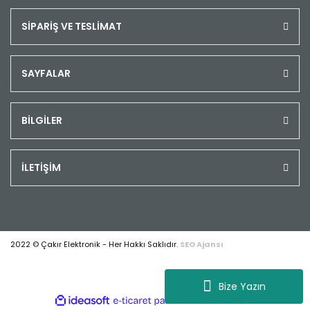
SİPARİŞ VE TESLİMAT
SAYFALAR
BİLGİLER
İLETİŞİM
2022 © Çakır Elektronik - Her Hakkı Saklıdır.
SEO Ajansı
Bize Yazın
ile
ideasoft
e-