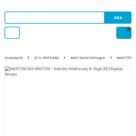
ARA
Anasayfa
IC's-ENTEGRE
MAX Serisi Entegre
MAX7219CNG