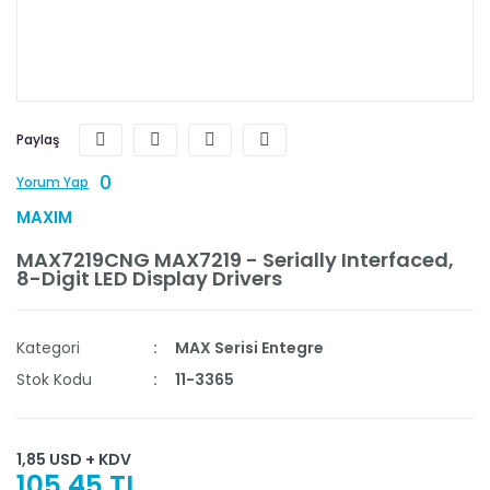
Paylaş
0
Yorum Yap
MAXIM
MAX7219CNG MAX7219 - Serially Interfaced,
8-Digit LED Display Drivers
Kategori
MAX Serisi Entegre
Stok Kodu
11-3365
1,85 USD + KDV
105,45 TL