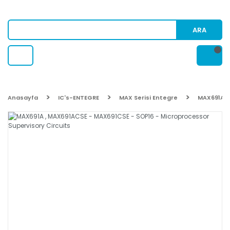
ARA
Anasayfa
IC's-ENTEGRE
MAX Serisi Entegre
MAX691A ,