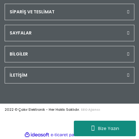
SİPARİŞ VE TESLİMAT
SAYFALAR
BİLGİLER
İLETİŞİM
2022 © Çakır Elektronik - Her Hakkı Saklıdır.
SEO Ajansı
Bize Yazın
ile
ideasoft
e-