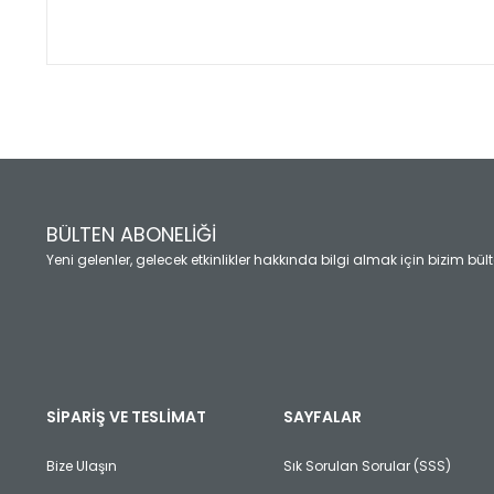
Bu ürünün fiyat bilgisi, resim, ürün açıklamalarında ve diğ
Görüş ve önerileriniz için teşekkür ederiz.
Ürün resmi kalitesiz, bozuk veya görüntülenemiyor.
Ürün açıklamasında eksik bilgiler bulunuyor.
Ürün bilgilerinde hatalar bulunuyor.
Ürün fiyatı diğer sitelerden daha pahalı.
BÜLTEN ABONELİĞİ
Bu ürüne benzer farklı alternatifler olmalı.
Yeni gelenler, gelecek etkinlikler hakkında bilgi almak için bizim bü
SİPARİŞ VE TESLİMAT
SAYFALAR
Bize Ulaşın
Sık Sorulan Sorular (SSS)