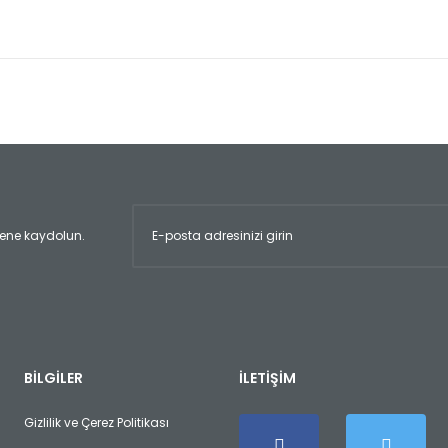
er konularda yetersiz gördüğünüz noktaları öneri formunu kullanarak tara
Bu ürüne ilk yorumu siz yapın!
Yorum Yaz
ltene kaydolun.
Gönder
BİLGİLER
İLETİŞİM
Gizlilik ve Çerez Politikası