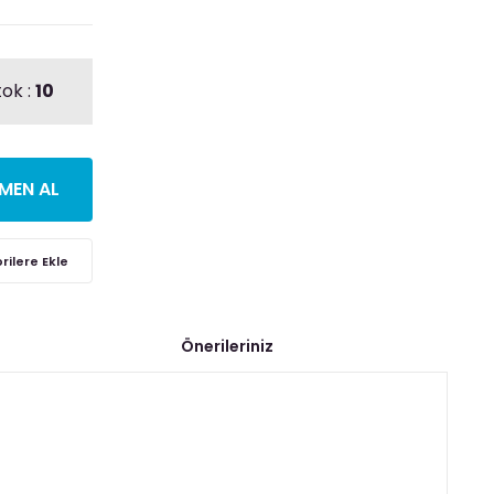
tok :
10
MEN AL
Önerileriniz