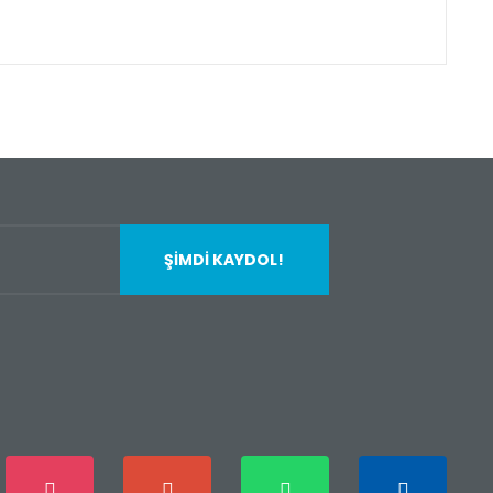
fımıza iletebilirsiniz.
ŞİMDİ KAYDOL!