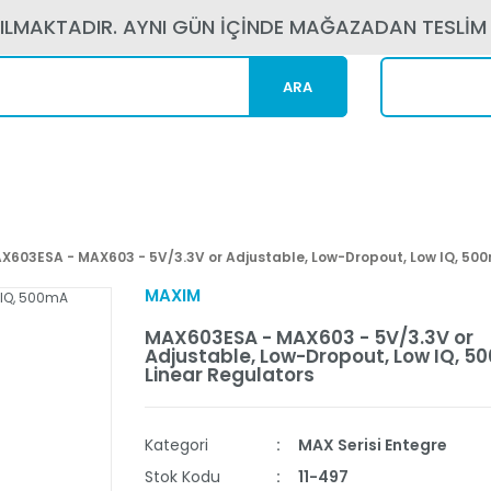
PILMAKTADIR. AYNI GÜN İÇİNDE MAĞAZADAN TESLİM
ARA
Kargom N
X603ESA - MAX603 - 5V/3.3V or Adjustable, Low-Dropout, Low IQ, 500
MAXIM
MAX603ESA - MAX603 - 5V/3.3V or
Adjustable, Low-Dropout, Low IQ, 
Linear Regulators
Kategori
MAX Serisi Entegre
Stok Kodu
11-497