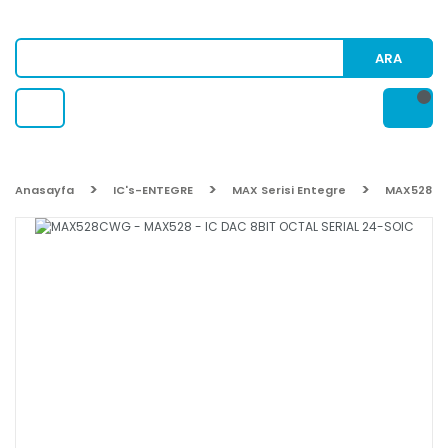
ARA
Anasayfa
IC's-ENTEGRE
MAX Serisi Entegre
MAX528CWG