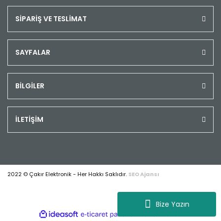
SİPARİŞ VE TESLİMAT
SAYFALAR
BİLGİLER
İLETİŞİM
2022 © Çakır Elektronik - Her Hakkı Saklıdır.
SEO Ajansı
Bize Yazın
ile
ideasoft
e-