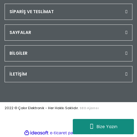
SİPARİŞ VE TESLİMAT
SAYFALAR
BİLGİLER
İLETİŞİM
2022 © Çakır Elektronik - Her Hakkı Saklıdır.
SEO Ajansı
Bize Yazın
ile
ideasoft
e-