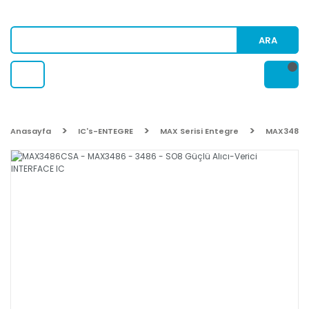
ARA
Anasayfa
IC's-ENTEGRE
MAX Serisi Entegre
MAX3486CS