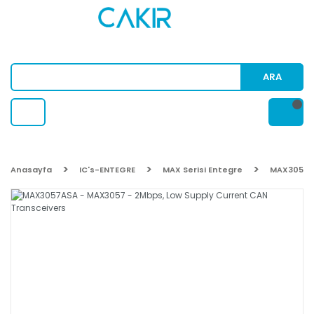
ARA
Anasayfa
IC's-ENTEGRE
MAX Serisi Entegre
MAX3057AS