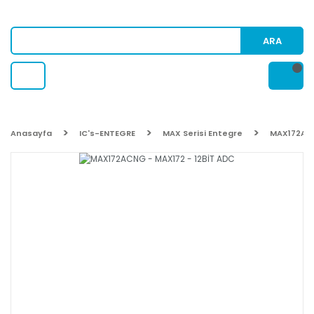
ARA
Anasayfa
IC's-ENTEGRE
MAX Serisi Entegre
MAX172ACN