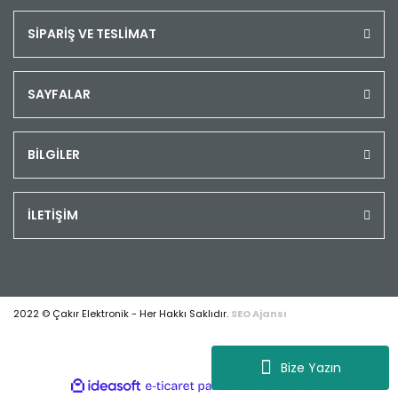
SİPARİŞ VE TESLİMAT
SAYFALAR
BİLGİLER
İLETİŞİM
2022 © Çakır Elektronik - Her Hakkı Saklıdır.
SEO Ajansı
Bize Yazın
ile
ideasoft
e-