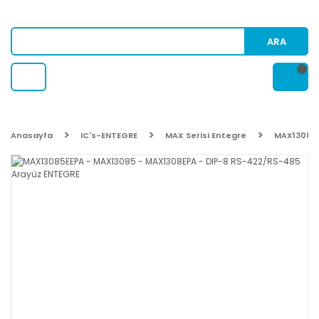
ARA
Anasayfa
IC's-ENTEGRE
MAX Serisi Entegre
MAX13085E