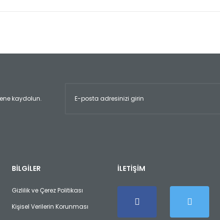
er konularda yetersiz gördüğünüz noktaları öneri formunu kullanarak tara
Bu ürüne ilk yorumu siz yapın!
Yorum Yaz
ltene kaydolun.
Gönder
BİLGİLER
İLETİŞİM
Gizlilik ve Çerez Politikası
Kişisel Verilerin Korunması