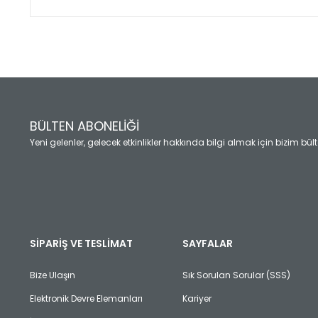
Bu ürünün fiyat bilgisi, resim, ürün açıklamalarında ve diğ
Görüş ve önerileriniz için teşekkür ederiz.
Ürün resmi kalitesiz, bozuk veya görüntülenemiyor.
Ürün açıklamasında eksik bilgiler bulunuyor.
Ürün bilgilerinde hatalar bulunuyor.
Ürün fiyatı diğer sitelerden daha pahalı.
BÜLTEN ABONELİĞİ
Bu ürüne benzer farklı alternatifler olmalı.
Yeni gelenler, gelecek etkinlikler hakkında bilgi almak için bizim bü
SİPARİŞ VE TESLİMAT
SAYFALAR
Bize Ulaşın
Sık Sorulan Sorular (SSS)
Elektronik Devre Elemanları
Kariyer