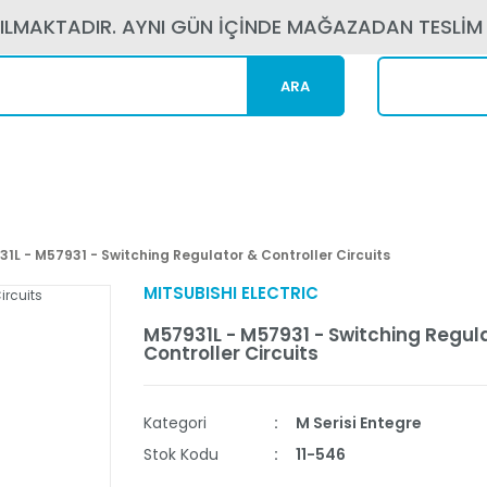
PILMAKTADIR. AYNI GÜN İÇİNDE MAĞAZADAN TESLİM
ARA
Kargom N
1L - M57931 - Switching Regulator & Controller Circuits
MITSUBISHI ELECTRIC
M57931L - M57931 - Switching Regul
Controller Circuits
Kategori
M Serisi Entegre
Stok Kodu
11-546