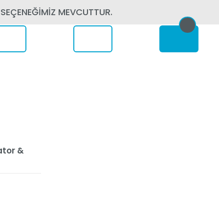
 SEÇENEĞİMİZ MEVCUTTUR.
erede
ator &