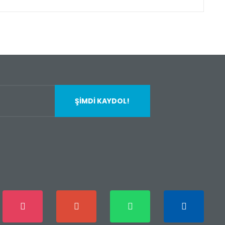
fımıza iletebilirsiniz.
ŞİMDİ KAYDOL!