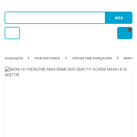
ARA
Anasayfa
PCB DISTANCE
YÜKSELTME PARÇALARI
M4X6+6