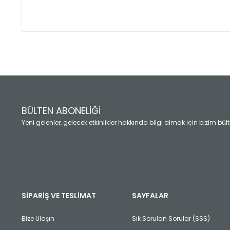
Bu ürünün fiyat bilgisi, resim, ürün açıklamalarında ve diğ
Görüş ve önerileriniz için teşekkür ederiz.
Ürün resmi kalitesiz, bozuk veya görüntülenemiyor.
Ürün açıklamasında eksik bilgiler bulunuyor.
Ürün bilgilerinde hatalar bulunuyor.
Ürün fiyatı diğer sitelerden daha pahalı.
BÜLTEN ABONELİĞİ
Bu ürüne benzer farklı alternatifler olmalı.
Yeni gelenler, gelecek etkinlikler hakkında bilgi almak için bizim bü
SİPARİŞ VE TESLİMAT
SAYFALAR
Bize Ulaşın
Sık Sorulan Sorular (SSS)