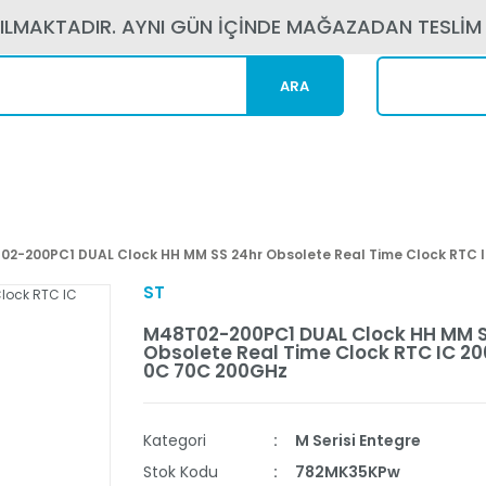
PILMAKTADIR. AYNI GÜN İÇİNDE MAĞAZADAN TESLİM
ARA
Kargom N
02-200PC1 DUAL Clock HH MM SS 24hr Obsolete Real Time Clock RTC 
ST
M48T02-200PC1 DUAL Clock HH MM S
Obsolete Real Time Clock RTC IC 20
0C 70C 200GHz
Kategori
M Serisi Entegre
Stok Kodu
782MK35KPw