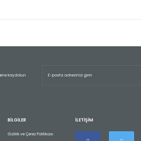
er konularda yetersiz gördüğünüz noktaları öneri formunu kullanarak tara
Bu ürüne ilk yorumu siz yapın!
Yorum Yaz
ltene kaydolun.
Gönder
BİLGİLER
İLETİŞİM
Gizlilik ve Çerez Politikası