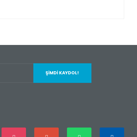
fımıza iletebilirsiniz.
ŞİMDİ KAYDOL!