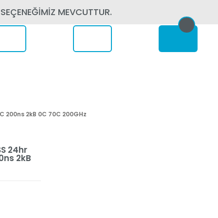
 SEÇENEĞİMİZ MEVCUTTUR.
erede
IC 200ns 2kB 0C 70C 200GHz
S 24hr
0ns 2kB