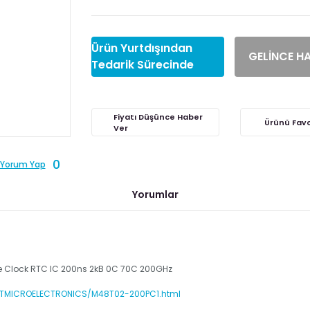
Ürün Yurtdışından
GELİNCE H
Tedarik Sürecinde
Fiyatı Düşünce Haber
Ver
0
Yorum Yap
Yorumlar
e Clock RTC IC 200ns 2kB 0C 70C 200GHz
/STMICROELECTRONICS/M48T02-200PC1.html