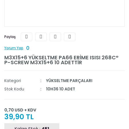
Paylaş
0
Yorum Yap
M3X15+6 YÜKSELTME PA66 ERİME ISISI 268C°
P-SCREW M3X15+6 10 ADETTİR
Kategori
YÜKSELTME PARÇALARI
Stok Kodu
10H36 10 ADET
0,70 USD + KDV
39,90 TL
Kalan Stok :
451