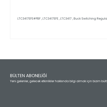
LTC3417EFE#PBF , LTC3417EFE , LTC3417 , Buck Switching Regul
Bu ürünün fiyat bilgisi, resim, ürün açıklamalarında ve diğ
Görüş ve önerileriniz için teşekkür ederiz.
Ürün resmi kalitesiz, bozuk veya görüntülenemiyor.
Ürün açıklamasında eksik bilgiler bulunuyor.
Ürün bilgilerinde hatalar bulunuyor.
Ürün fiyatı diğer sitelerden daha pahalı.
BÜLTEN ABONELİĞİ
Bu ürüne benzer farklı alternatifler olmalı.
Yeni gelenler, gelecek etkinlikler hakkında bilgi almak için bizim bü