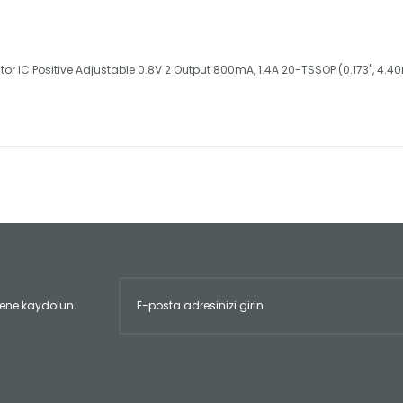
ator IC Positive Adjustable 0.8V 2 Output 800mA, 1.4A 20-TSSOP (0.173", 
er konularda yetersiz gördüğünüz noktaları öneri formunu kullanarak tara
Bu ürüne ilk yorumu siz yapın!
Yorum Yaz
ltene kaydolun.