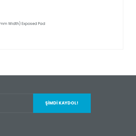
4.40mm Width) Exposed Pad
fımıza iletebilirsiniz.
ŞİMDİ KAYDOL!