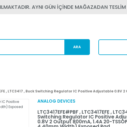
PILMAKTADIR. AYNI GÜN İÇİNDE MAĞAZADAN TESLİM
ARA
Kargom N
E , LTC3417 , Buck Switching Regulator IC Positive Adjustable 0.8V 
ANALOG DEVICES
LTC3417EFE#PBF , LTC3417EFE , LTC34
Switching Regulator IC Positive Adj
0.8V 2 Output 800mA, 1.4A 20-TSSOP (
4.40mm Width) Exposed Pad