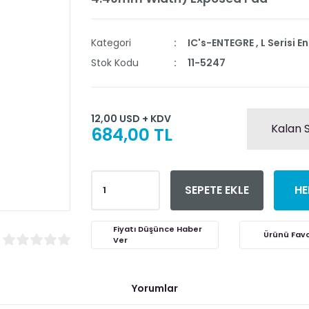
Kategori
IC's-ENTEGRE
,
L Serisi E
Stok Kodu
11-5247
12,00 USD + KDV
Kalan S
684,00 TL
SEPETE EKLE
HE
Fiyatı Düşünce Haber
Ver
Yorumlar