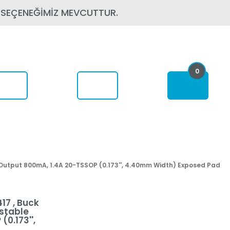
 SEÇENEĞİMİZ MEVCUTTUR.
0
erede
2 Output 800mA, 1.4A 20-TSSOP (0.173'', 4.40mm Width) Exposed Pad
17 , Buck
ustable
0.173'',