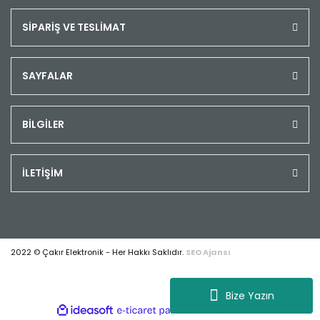
SİPARİŞ VE TESLİMAT
SAYFALAR
BİLGİLER
İLETİŞİM
2022 © Çakır Elektronik - Her Hakkı Saklıdır.
SEO Ajansı
Bize Yazın
ile
ideasoft
e-