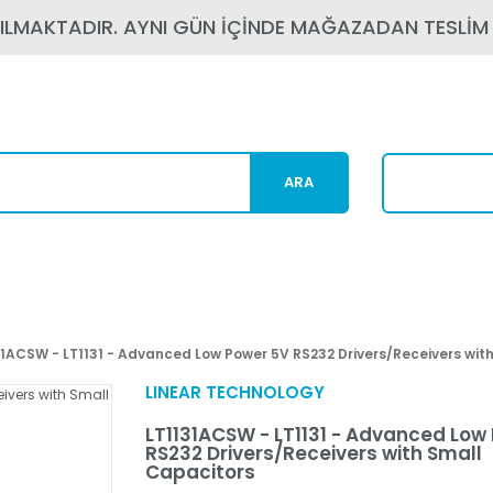
PILMAKTADIR. AYNI GÜN İÇİNDE MAĞAZADAN TESLİM
ARA
Karg
31ACSW - LT1131 - Advanced Low Power 5V RS232 Drivers/Receivers wit
LINEAR TECHNOLOGY
LT1131ACSW - LT1131 - Advanced Low
RS232 Drivers/Receivers with Small
Capacitors