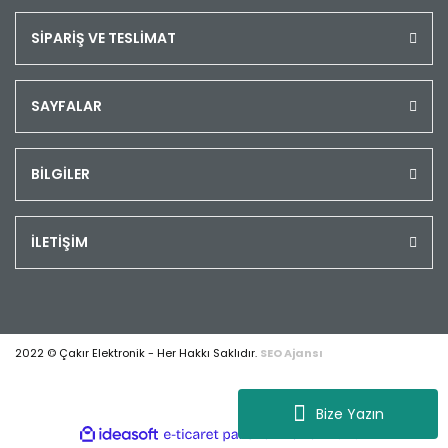
SİPARİŞ VE TESLİMAT
SAYFALAR
BİLGİLER
İLETİŞİM
2022 © Çakır Elektronik - Her Hakkı Saklıdır.
SEO Ajansı
Bize Yazın
ile
ideasoft
e-