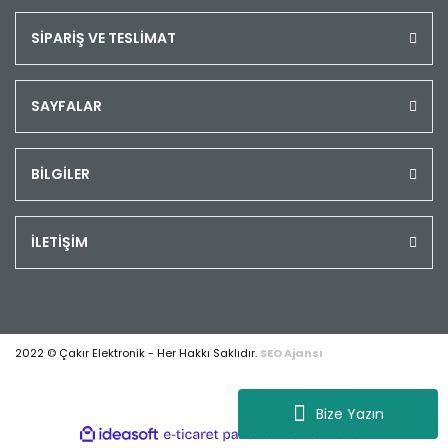
SİPARİŞ VE TESLİMAT
SAYFALAR
BİLGİLER
İLETİŞİM
2022 © Çakır Elektronik - Her Hakkı Saklıdır.
SEO Ajansı
Bize Yazın
ile
ideasoft
e-