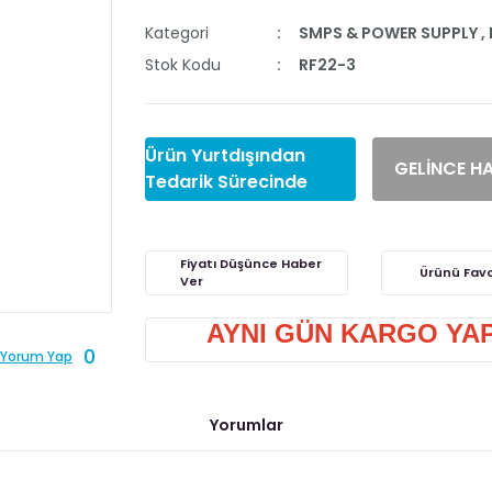
Kategori
SMPS & POWER SUPPLY
,
Stok Kodu
RF22-3
Ürün Yurtdışından
GELİNCE H
Tedarik Sürecinde
Fiyatı Düşünce Haber
Ver
AYNI GÜN KARGO YAPI
0
Yorum Yap
Yorumlar