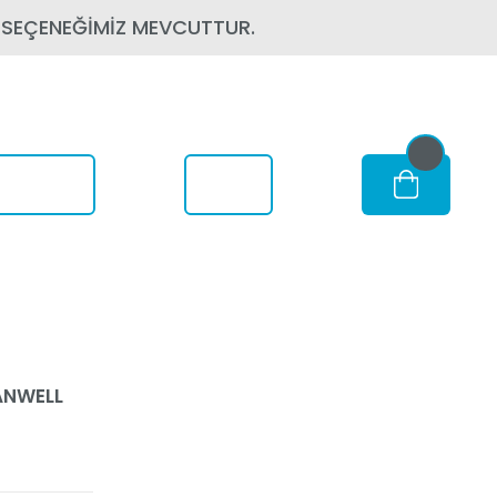
 SEÇENEĞİMİZ MEVCUTTUR.
om Nerede
EANWELL