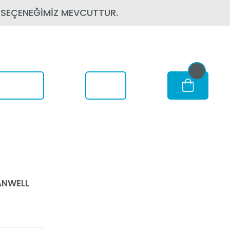
 SEÇENEĞİMİZ MEVCUTTUR.
om Nerede
EANWELL