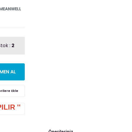
MEANWELL
tok :
2
MEN AL
LIR ''
Önerileriniz