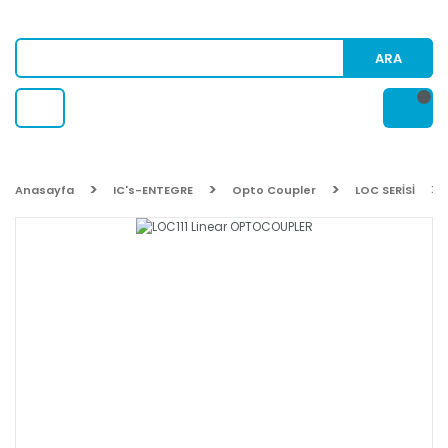
ARA
Anasayfa
IC's-ENTEGRE
Opto Coupler
LOC SERİSİ