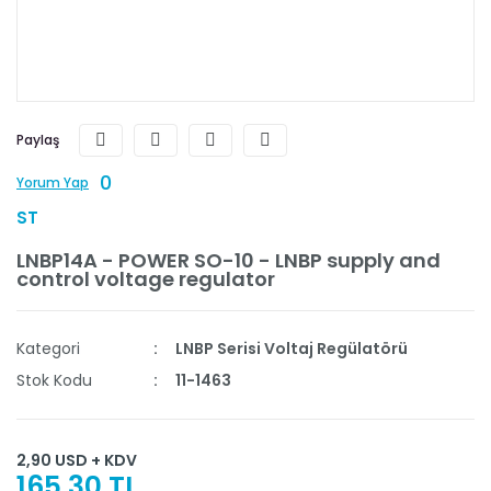
Paylaş
0
Yorum Yap
ST
LNBP14A - POWER SO-10 - LNBP supply and
control voltage regulator
Kategori
LNBP Serisi Voltaj Regülatörü
Stok Kodu
11-1463
2,90 USD + KDV
165,30 TL