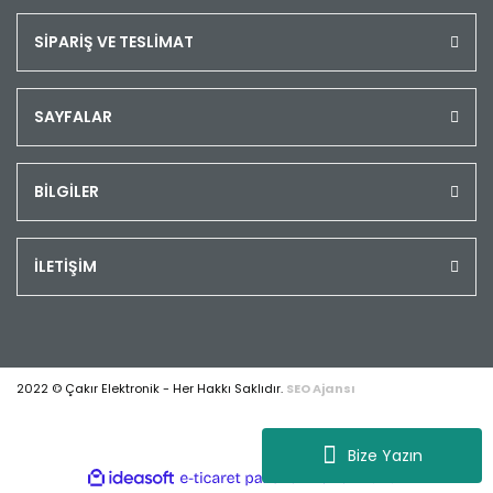
SİPARİŞ VE TESLİMAT
SAYFALAR
BİLGİLER
İLETİŞİM
2022 © Çakır Elektronik - Her Hakkı Saklıdır.
SEO Ajansı
Bize Yazın
ile
ideasoft
e-