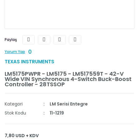
Paylaş
0
Yorum Yap
TEXAS INSTRUMENTS
LM5175PWPR - LM5175 - LM517559T - 42-V
Wide VIN Synchronous 4-Switch Buck-Boost
Controller - 28TSSOP
Kategori
LM Serisi Entegre
Stok Kodu
11-1219
7,80 USD + KDV