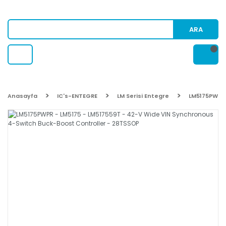
ARA
Anasayfa
IC's-ENTEGRE
LM Serisi Entegre
LM5175PWPR 