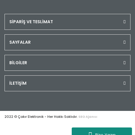
SİPARİŞ VE TESLİMAT
SAYFALAR
BİLGİLER
İLETİŞİM
2022 © Çakır Elektronik - Her Hakkı Saklıdır.
SEO Ajansı
Bize Yazın