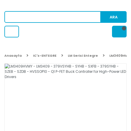
ARA
Anasayfa
IC's-ENTEGRE
LM Serisi Entegre
LM3409HVMY 