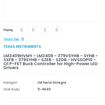
Paylaş
0
Yorum Yap
TEXAS INSTRUMENTS
LM3409HVMY - LM3409 - 379VSYHB - SYHB -
SXFB - 379SYHB - SZEB - SZDB - HVSSOP10 -
Q1 P-FET Buck Controller for High-Power LED
Drivers
Kategori
LM Serisi Entegre
Stok Kodu
11-4640