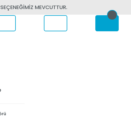
 SEÇENEĞİMİZ MEVCUTTUR.
erede
e
örü