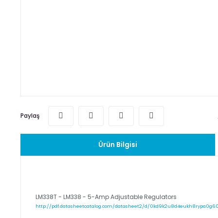
Paylaş
Ürün Bilgisi
LM338T - LM338 - 5-Amp Adjustable Regulators
http://pdf.datasheetcatalog.com/datasheet2/d/0kd9k2u8d4eukh8rypa0g6