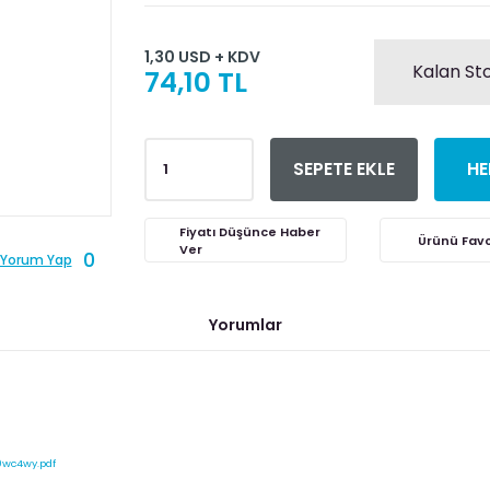
1,30 USD + KDV
Kalan Sto
74,10 TL
SEPETE EKLE
HE
Fiyatı Düşünce Haber
Ver
0
Yorum Yap
Yorumlar
0wc4wy.pdf