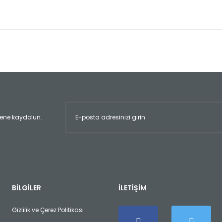
er konularda yetersiz gördüğünüz noktaları öneri formunu kullanarak tara
Bu ürüne ilk yorumu siz yapın!
Yorum Yaz
ltene kaydolun.
Gönder
BİLGİLER
İLETİŞİM
Gizlilik ve Çerez Politikası