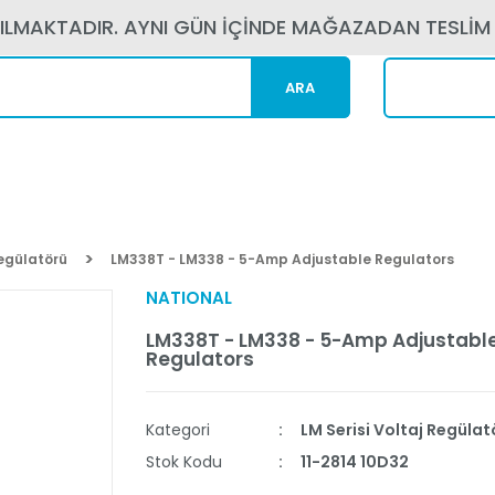
PILMAKTADIR. AYNI GÜN İÇİNDE MAĞAZADAN TESLİM
ARA
Kargom N
Regülatörü
LM338T - LM338 - 5-Amp Adjustable Regulators
NATIONAL
LM338T - LM338 - 5-Amp Adjustabl
Regulators
Kategori
LM Serisi Voltaj Regülat
Stok Kodu
11-2814 10D32