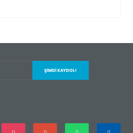
fımıza iletebilirsiniz.
ŞİMDİ KAYDOL!