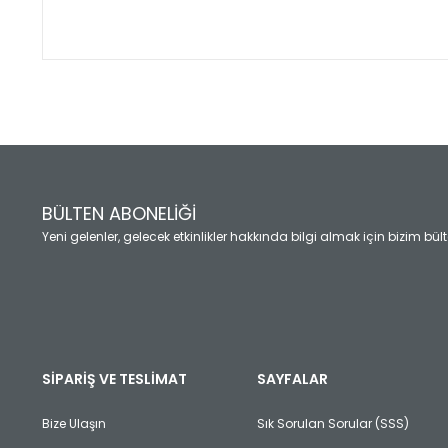
Bu ürünün fiyat bilgisi, resim, ürün açıklamalarında ve diğ
Görüş ve önerileriniz için teşekkür ederiz.
Ürün resmi kalitesiz, bozuk veya görüntülenemiyor.
Ürün açıklamasında eksik bilgiler bulunuyor.
Ürün bilgilerinde hatalar bulunuyor.
Ürün fiyatı diğer sitelerden daha pahalı.
BÜLTEN ABONELİĞİ
Bu ürüne benzer farklı alternatifler olmalı.
Yeni gelenler, gelecek etkinlikler hakkında bilgi almak için bizim bü
SİPARİŞ VE TESLİMAT
SAYFALAR
Bize Ulaşın
Sık Sorulan Sorular (SSS)