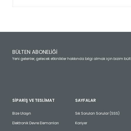
Bu ürünün fiyat bilgisi, resim, ürün açıklamalarında ve diğ
Görüş ve önerileriniz için teşekkür ederiz.
Ürün resmi kalitesiz, bozuk veya görüntülenemiyor.
Ürün açıklamasında eksik bilgiler bulunuyor.
Ürün bilgilerinde hatalar bulunuyor.
Ürün fiyatı diğer sitelerden daha pahalı.
BÜLTEN ABONELİĞİ
Bu ürüne benzer farklı alternatifler olmalı.
Yeni gelenler, gelecek etkinlikler hakkında bilgi almak için bizim bü
SİPARİŞ VE TESLİMAT
SAYFALAR
Bize Ulaşın
Sık Sorulan Sorular (SSS)
Elektronik Devre Elemanları
Kariyer