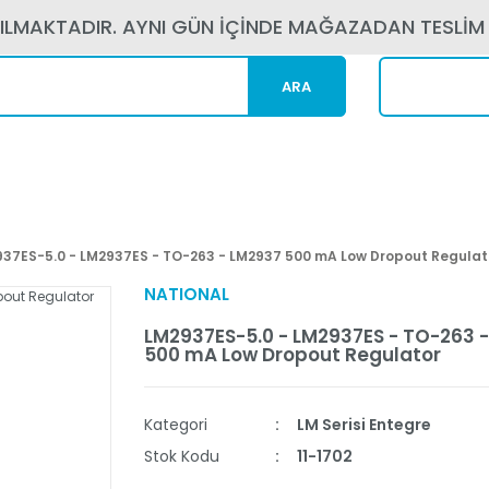
PILMAKTADIR. AYNI GÜN İÇİNDE MAĞAZADAN TESLİM
ARA
Kargom N
37ES-5.0 - LM2937ES - TO-263 - LM2937 500 mA Low Dropout Regulat
NATIONAL
LM2937ES-5.0 - LM2937ES - TO-263 
500 mA Low Dropout Regulator
Kategori
LM Serisi Entegre
Stok Kodu
11-1702