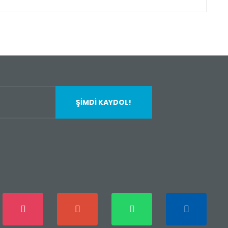
fımıza iletebilirsiniz.
ŞİMDİ KAYDOL!