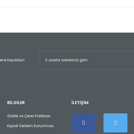
er konularda yetersiz gördüğünüz noktaları öneri formunu kullanarak tara
Bu ürüne ilk yorumu siz yapın!
Yorum Yaz
ltene kaydolun.
Gönder
BİLGİLER
İLETİŞİM
Gizlilik ve Çerez Politikası
Kişisel Verilerin Korunması