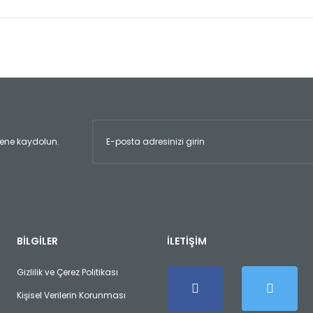
er konularda yetersiz gördüğünüz noktaları öneri formunu kullanarak tara
Bu ürüne ilk yorumu siz yapın!
Yorum Yaz
ltene kaydolun.
Gönder
BİLGİLER
İLETİŞİM
Gizlilik ve Çerez Politikası
Kişisel Verilerin Korunması