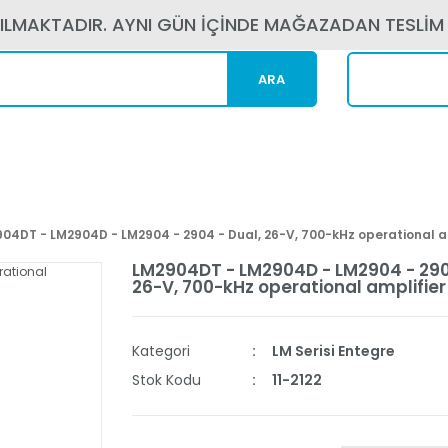
PILMAKTADIR. AYNI GÜN İÇİNDE MAĞAZADAN TESLİM
ARA
Kargom N
04DT - LM2904D - LM2904 - 2904 - Dual, 26-V, 700-kHz operational a
LM2904DT - LM2904D - LM2904 - 290
26-V, 700-kHz operational amplifier
Kategori
LM Serisi Entegre
Stok Kodu
11-2122