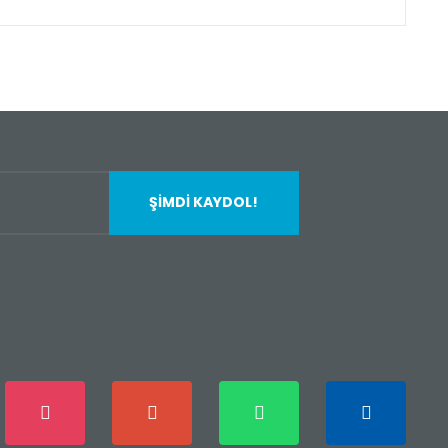
fımıza iletebilirsiniz.
ŞİMDİ KAYDOL!