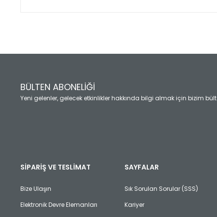
Bu ürünün fiyat bilgisi, resim, ürün açıklamalarında ve diğ
Görüş ve önerileriniz için teşekkür ederiz.
Ürün resmi kalitesiz, bozuk veya görüntülenemiyor.
Ürün açıklamasında eksik bilgiler bulunuyor.
Ürün bilgilerinde hatalar bulunuyor.
Ürün fiyatı diğer sitelerden daha pahalı.
BÜLTEN ABONELİĞİ
Bu ürüne benzer farklı alternatifler olmalı.
Yeni gelenler, gelecek etkinlikler hakkında bilgi almak için bizim bü
SİPARİŞ VE TESLİMAT
SAYFALAR
Bize Ulaşın
Sık Sorulan Sorular (SSS)
Elektronik Devre Elemanları
Kariyer