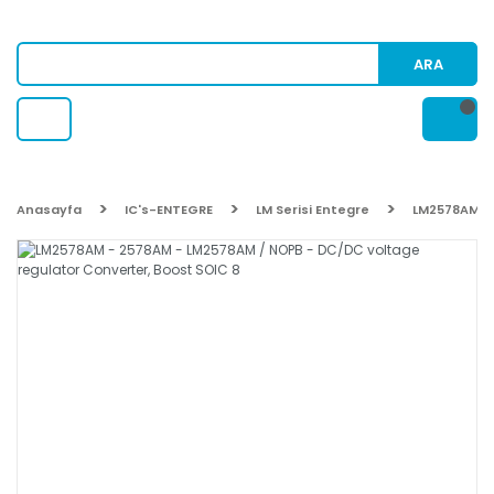
ARA
Anasayfa
IC's-ENTEGRE
LM Serisi Entegre
LM2578AM - 