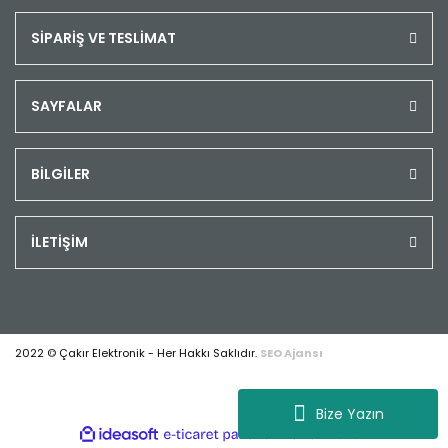
SİPARİŞ VE TESLİMAT
SAYFALAR
BİLGİLER
İLETİŞİM
2022 © Çakır Elektronik - Her Hakkı Saklıdır.
SEO Ajansı
Bize Yazın
ile
ideasoft
e-