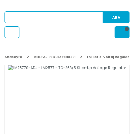
ARA
Anasayfa
VOLTAJ REGULATORLERI
LM Serisi Voltaj Regülatör