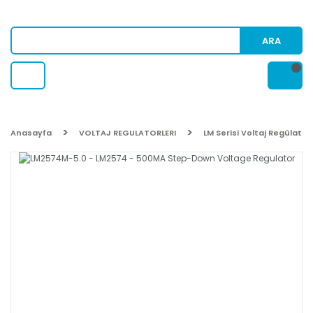
ARA
Anasayfa
VOLTAJ REGULATORLERI
LM Serisi Voltaj Regülatör