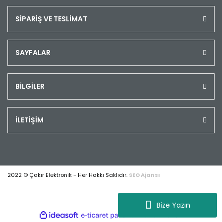
SİPARİŞ VE TESLİMAT
SAYFALAR
BİLGİLER
İLETİŞİM
2022 © Çakır Elektronik - Her Hakkı Saklıdır.
SEO Ajansı
Bize Yazın
ile
ideasoft
e-