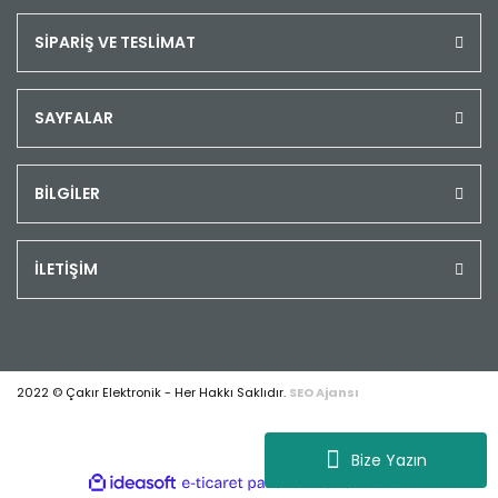
SİPARİŞ VE TESLİMAT
SAYFALAR
BİLGİLER
İLETİŞİM
2022 © Çakır Elektronik - Her Hakkı Saklıdır.
SEO Ajansı
Bize Yazın
ile
ideasoft
e-