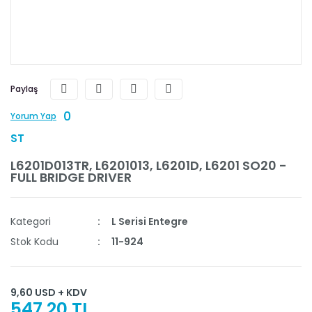
Paylaş
0
Yorum Yap
ST
L6201D013TR, L6201013, L6201D, L6201 SO20 -
FULL BRIDGE DRIVER
Kategori
L Serisi Entegre
Stok Kodu
11-924
9,60 USD + KDV
547,20 TL