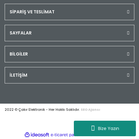
SİPARİŞ VE TESLİMAT
SAYFALAR
BİLGİLER
İLETİŞİM
2022 © Çakır Elektronik - Her Hakkı Saklıdır.
SEO Ajansı
Bize Yazın
ile
ideasoft
e-