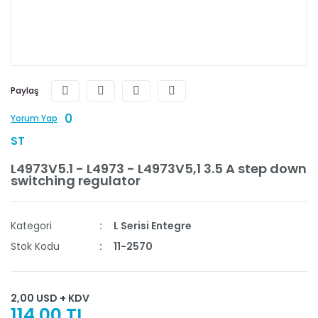
Paylaş
0
Yorum Yap
ST
L4973V5.1 - L4973 - L4973V5,1 3.5 A step down
switching regulator
Kategori
L Serisi Entegre
Stok Kodu
11-2570
2,00 USD + KDV
114,00 TL