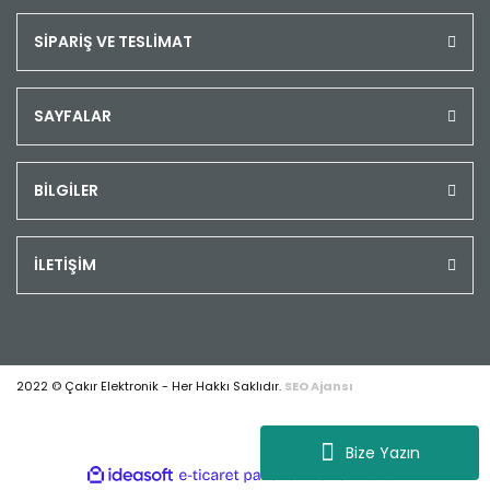
SİPARİŞ VE TESLİMAT
SAYFALAR
BİLGİLER
İLETİŞİM
2022 © Çakır Elektronik - Her Hakkı Saklıdır.
SEO Ajansı
Bize Yazın
ile
ideasoft
e-