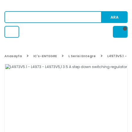
ARA
Anasayfa
IC's-ENTEGRE
L Serisi Entegre
L4973V5.1 - L