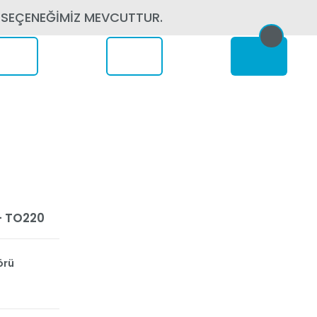
 SEÇENEĞİMİZ MEVCUTTUR.
erede
- TO220
örü