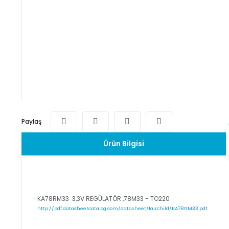
Paylaş
Ürün Bilgisi
KA78RM33 3,3V REGÜLATÖR ,78M33 - TO220
http://pdf.datasheetcatalog.com/datasheet/fairchild/KA78RM33.pdf