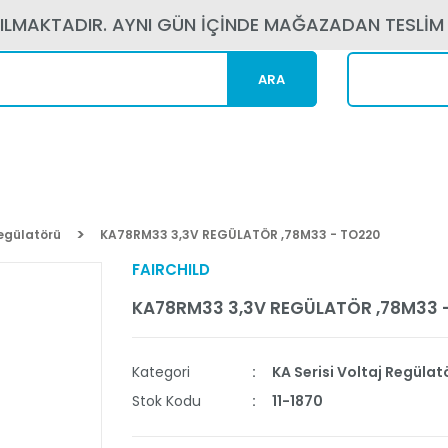
PILMAKTADIR. AYNI GÜN İÇİNDE MAĞAZADAN TESLİM
ARA
Kargom N
Regülatörü
KA78RM33 3,3V REGÜLATÖR ,78M33 - TO220
FAIRCHILD
KA78RM33 3,3V REGÜLATÖR ,78M33 
Kategori
KA Serisi Voltaj Regülat
Stok Kodu
11-1870