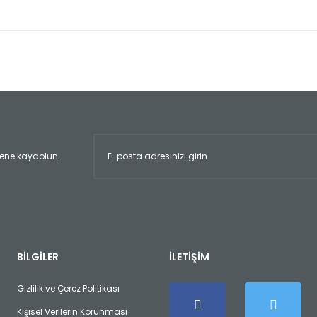
er konularda yetersiz gördüğünüz noktaları öneri formunu kullanarak tara
Bu ürüne ilk yorumu siz yapın!
Yorum Yaz
ltene kaydolun.
Gönder
BİLGİLER
İLETİŞİM
Gizlilik ve Çerez Politikası
Kişisel Verilerin Korunması