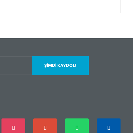
fımıza iletebilirsiniz.
ŞİMDİ KAYDOL!