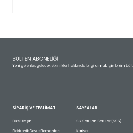
Bu ürünün fiyat bilgisi, resim, ürün açıklamalarında ve diğ
Görüş ve önerileriniz için teşekkür ederiz.
Ürün resmi kalitesiz, bozuk veya görüntülenemiyor.
Ürün açıklamasında eksik bilgiler bulunuyor.
Ürün bilgilerinde hatalar bulunuyor.
Ürün fiyatı diğer sitelerden daha pahalı.
BÜLTEN ABONELİĞİ
Bu ürüne benzer farklı alternatifler olmalı.
Yeni gelenler, gelecek etkinlikler hakkında bilgi almak için bizim bü
SİPARİŞ VE TESLİMAT
SAYFALAR
Bize Ulaşın
Sık Sorulan Sorular (SSS)
Elektronik Devre Elemanları
Kariyer