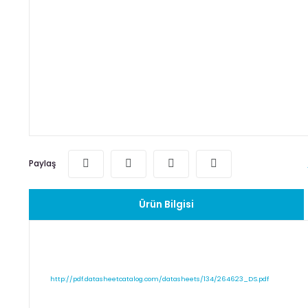
Paylaş
Ürün Bilgisi
http://pdf.datasheetcatalog.com/datasheets/134/264623_DS.pdf