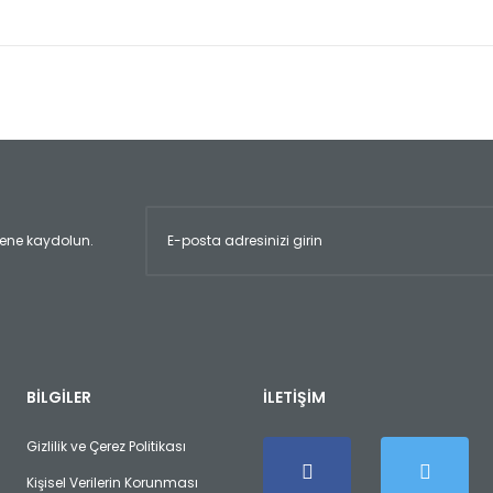
er konularda yetersiz gördüğünüz noktaları öneri formunu kullanarak tara
Bu ürüne ilk yorumu siz yapın!
Yorum Yaz
ltene kaydolun.
Gönder
BİLGİLER
İLETİŞİM
Gizlilik ve Çerez Politikası
Kişisel Verilerin Korunması