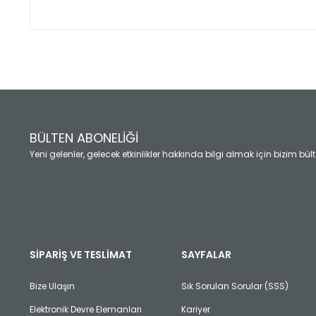
Bu ürünün fiyat bilgisi, resim, ürün açıklamalarında ve diğ
Görüş ve önerileriniz için teşekkür ederiz.
Ürün resmi kalitesiz, bozuk veya görüntülenemiyor.
Ürün açıklamasında eksik bilgiler bulunuyor.
Ürün bilgilerinde hatalar bulunuyor.
Ürün fiyatı diğer sitelerden daha pahalı.
BÜLTEN ABONELİĞİ
Bu ürüne benzer farklı alternatifler olmalı.
Yeni gelenler, gelecek etkinlikler hakkında bilgi almak için bizim bü
SİPARİŞ VE TESLİMAT
SAYFALAR
Bize Ulaşın
Sık Sorulan Sorular (SSS)
Elektronik Devre Elemanları
Kariyer