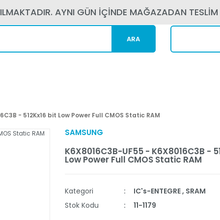
PILMAKTADIR. AYNI GÜN İÇİNDE MAĞAZADAN TESLİM
ARA
Kargom N
C3B - 512Kx16 bit Low Power Full CMOS Static RAM
SAMSUNG
K6X8016C3B-UF55 - K6X8016C3B - 51
Low Power Full CMOS Static RAM
Kategori
IC's-ENTEGRE
,
SRAM
Stok Kodu
11-1179