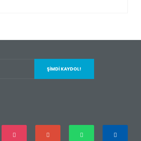
fımıza iletebilirsiniz.
ŞİMDİ KAYDOL!