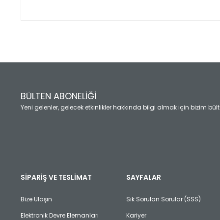
Bu ürünün fiyat bilgisi, resim, ürün açıklamalarında ve diğ
Görüş ve önerileriniz için teşekkür ederiz.
Ürün resmi kalitesiz, bozuk veya görüntülenemiyor.
Ürün açıklamasında eksik bilgiler bulunuyor.
Ürün bilgilerinde hatalar bulunuyor.
Ürün fiyatı diğer sitelerden daha pahalı.
BÜLTEN ABONELİĞİ
Bu ürüne benzer farklı alternatifler olmalı.
Yeni gelenler, gelecek etkinlikler hakkında bilgi almak için bizim bü
SİPARİŞ VE TESLİMAT
SAYFALAR
Bize Ulaşın
Sık Sorulan Sorular (SSS)
Elektronik Devre Elemanları
Kariyer