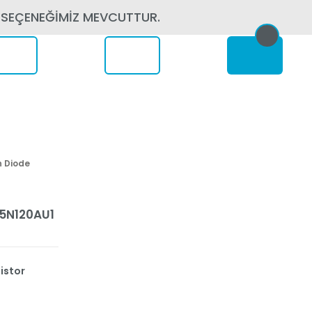
 SEÇENEĞİMİZ MEVCUTTUR.
erede
h Diode
35N120AU1
istor