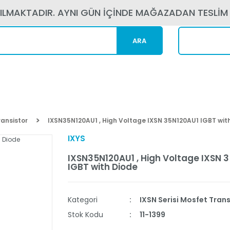
PILMAKTADIR. AYNI GÜN İÇİNDE MAĞAZADAN TESLİM
ARA
Kargom N
ransistor
IXSN35N120AU1 , High Voltage IXSN 35N120AU1 IGBT wit
IXYS
IXSN35N120AU1 , High Voltage IXSN 
IGBT with Diode
Kategori
IXSN Serisi Mosfet Trans
Stok Kodu
11-1399