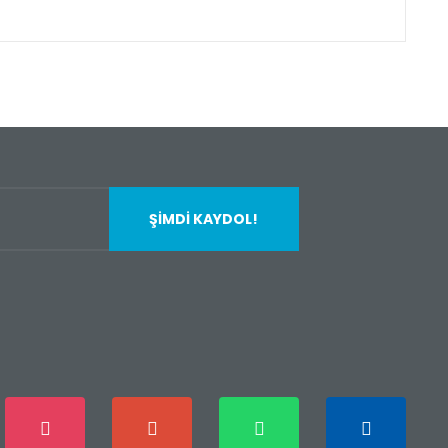
fımıza iletebilirsiniz.
ŞİMDİ KAYDOL!