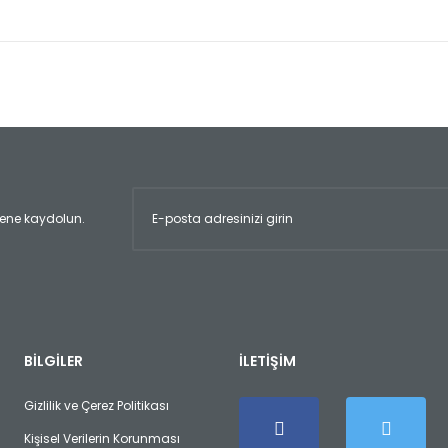
er konularda yetersiz gördüğünüz noktaları öneri formunu kullanarak tara
Bu ürüne ilk yorumu siz yapın!
Yorum Yaz
ltene kaydolun.
Gönder
BİLGİLER
İLETİŞİM
Gizlilik ve Çerez Politikası
Kişisel Verilerin Korunması