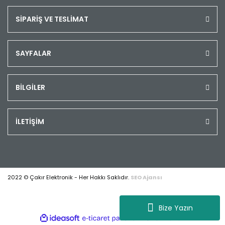
SİPARİŞ VE TESLİMAT
SAYFALAR
BİLGİLER
İLETİŞİM
2022 © Çakır Elektronik - Her Hakkı Saklıdır.
SEO Ajansı
Bize Yazın
ile
ideasoft
e-