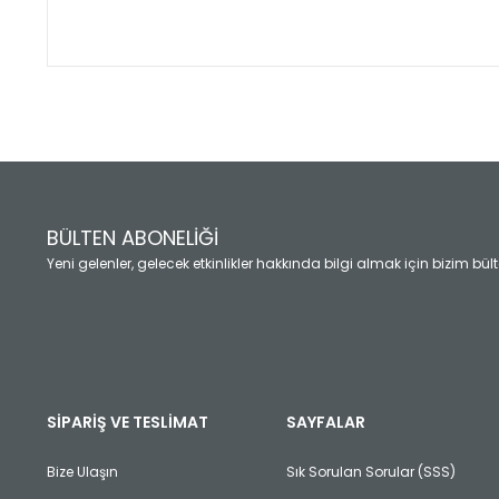
Bu ürünün fiyat bilgisi, resim, ürün açıklamalarında ve diğ
Görüş ve önerileriniz için teşekkür ederiz.
Ürün resmi kalitesiz, bozuk veya görüntülenemiyor.
Ürün açıklamasında eksik bilgiler bulunuyor.
Ürün bilgilerinde hatalar bulunuyor.
Ürün fiyatı diğer sitelerden daha pahalı.
BÜLTEN ABONELİĞİ
Bu ürüne benzer farklı alternatifler olmalı.
Yeni gelenler, gelecek etkinlikler hakkında bilgi almak için bizim bü
SİPARİŞ VE TESLİMAT
SAYFALAR
Bize Ulaşın
Sık Sorulan Sorular (SSS)