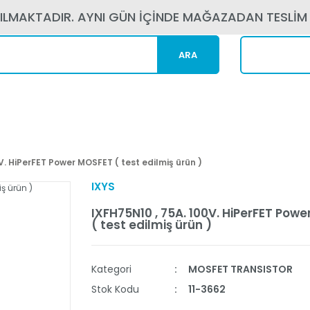
PILMAKTADIR. AYNI GÜN İÇİNDE MAĞAZADAN TESLİM
ARA
Kargom N
V. HiPerFET Power MOSFET ( test edilmiş ürün )
IXYS
IXFH75N10 , 75A. 100V. HiPerFET Pow
( test edilmiş ürün )
Kategori
MOSFET TRANSISTOR
Stok Kodu
11-3662