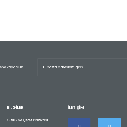
er konularda yetersiz gördüğünüz noktaları öneri formunu kullanarak tara
Bu ürüne ilk yorumu siz yapın!
Yorum Yaz
ltene kaydolun.
Gönder
BİLGİLER
İLETİŞİM
Gizlilik ve Çerez Politikası