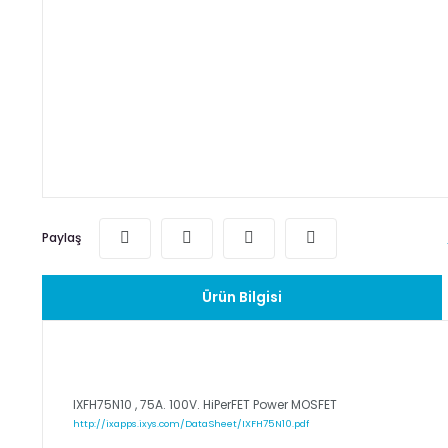
Paylaş
Ürün Bilgisi
IXFH75N10 , 75A. 100V. HiPerFET Power MOSFET
http://ixapps.ixys.com/DataSheet/IXFH75N10.pdf