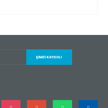
fımıza iletebilirsiniz.
ŞİMDİ KAYDOL!