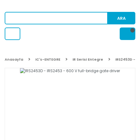
ARA
Anasayfa
IC's-ENTEGRE
IR Serisi Entegre
IRS2453D - IR