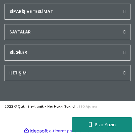
SİPARİŞ VE TESLİMAT
SAYFALAR
BİLGİLER
İLETİŞİM
2022 © Çakır Elektronik - Her Hakkı Saklıdır.
SEO Ajansı
Bize Yazın
ile
ideasoft
e-