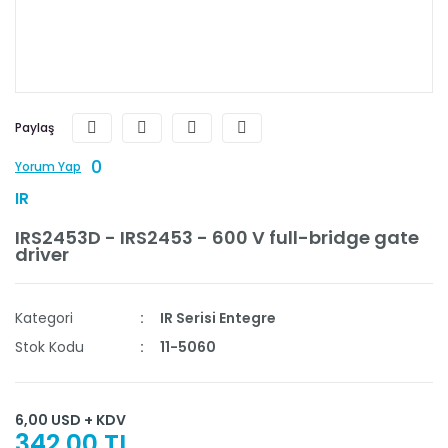
Paylaş
0
Yorum Yap
IR
IRS2453D - IRS2453 - 600 V full-bridge gate
driver
Kategori
IR Serisi Entegre
Stok Kodu
11-5060
6,00 USD + KDV
342,00 TL