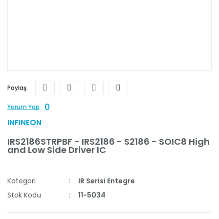
Paylaş
0
Yorum Yap
INFINEON
IRS2186STRPBF - IRS2186 - S2186 - SOIC8 High
and Low Side Driver IC
Kategori
IR Serisi Entegre
Stok Kodu
11-5034