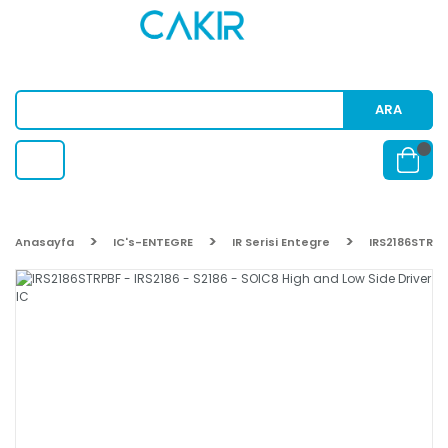
ARA
Anasayfa
IC's-ENTEGRE
IR Serisi Entegre
IRS2186STRPBF