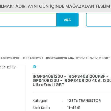
PILMAKTADIR. AYNI GÜN İÇİNDE MAĞAZADAN TESLİM
ARA
Kargom N
40B120UPBF - GPS40B120U - IRGPS40B120 40A. 1200V. UltraFast IGBT
IR
IRGPS40B120U - IRGPS40B120UPBF -
GPS40B120U - IRGPS40B120 40A. 120
UltraFast IGBT
Kategori
IGBTs TRANSISTOR
Stok Kodu
11-4941