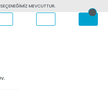
 SEÇENEĞİMİZ MEVCUTTUR.
erede
0V.