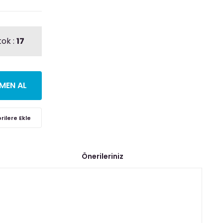
tok :
17
MEN AL
Önerileriniz