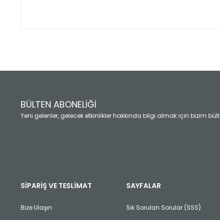
Bu ürünün fiyat bilgisi, resim, ürün açıklamalarında ve diğ
Görüş ve önerileriniz için teşekkür ederiz.
Ürün resmi kalitesiz, bozuk veya görüntülenemiyor.
Ürün açıklamasında eksik bilgiler bulunuyor.
Ürün bilgilerinde hatalar bulunuyor.
Ürün fiyatı diğer sitelerden daha pahalı.
BÜLTEN ABONELİĞİ
Bu ürüne benzer farklı alternatifler olmalı.
Yeni gelenler, gelecek etkinlikler hakkında bilgi almak için bizim bü
SİPARİŞ VE TESLİMAT
SAYFALAR
Bize Ulaşın
Sık Sorulan Sorular (SSS)