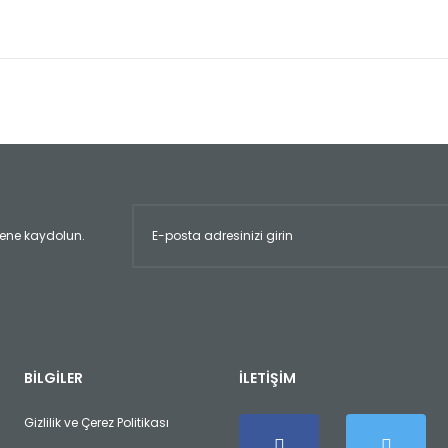
er konularda yetersiz gördüğünüz noktaları öneri formunu kullanarak tara
Bu ürüne ilk yorumu siz yapın!
Yorum Yaz
ltene kaydolun.
Gönder
BİLGİLER
İLETİŞİM
Gizlilik ve Çerez Politikası