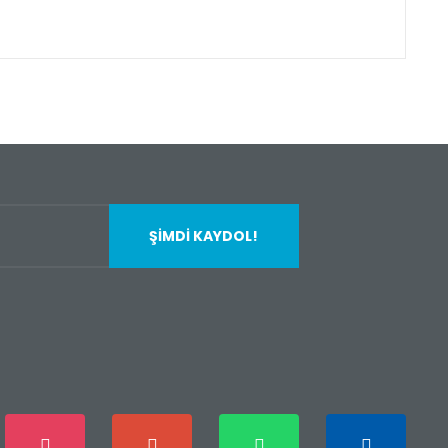
fımıza iletebilirsiniz.
ŞİMDİ KAYDOL!