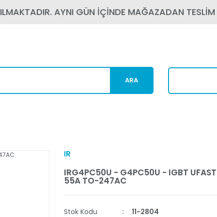
PILMAKTADIR. AYNI GÜN İÇİNDE MAĞAZADAN TESLİM
ARA
Karg
IR
IRG4PC50U - G4PC50U - IGBT UFAST
55A TO-247AC
Stok Kodu
11-2804