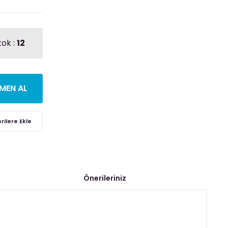
tok :
12
MEN AL
Önerileriniz