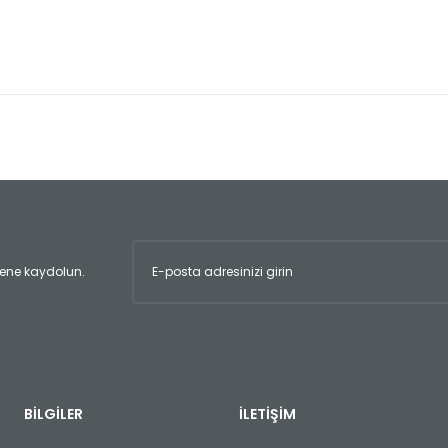
er konularda yetersiz gördüğünüz noktaları öneri formunu kullanarak tara
Bu ürüne ilk yorumu siz yapın!
Yorum Yaz
ltene kaydolun.
Gönder
BİLGİLER
İLETİŞİM