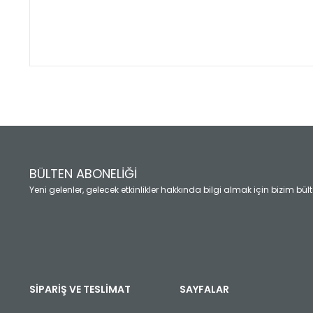
Bu ürünün fiyat bilgisi, resim, ürün açıklamalarında ve diğ
Görüş ve önerileriniz için teşekkür ederiz.
Ürün resmi kalitesiz, bozuk veya görüntülenemiyor.
Ürün açıklamasında eksik bilgiler bulunuyor.
Ürün bilgilerinde hatalar bulunuyor.
Ürün fiyatı diğer sitelerden daha pahalı.
BÜLTEN ABONELİĞİ
Bu ürüne benzer farklı alternatifler olmalı.
Yeni gelenler, gelecek etkinlikler hakkında bilgi almak için bizim bü
SİPARİŞ VE TESLİMAT
SAYFALAR