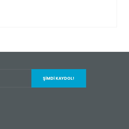
fımıza iletebilirsiniz.
ŞİMDİ KAYDOL!