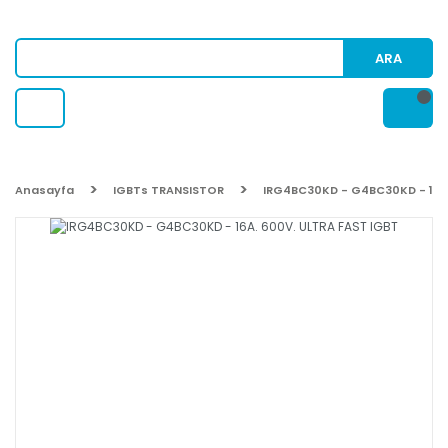
ARA
Anasayfa
IGBTs TRANSISTOR
IRG4BC30KD - G4BC30KD - 16A.