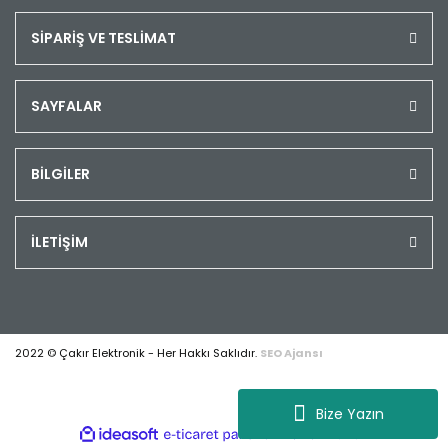
SİPARİŞ VE TESLİMAT
SAYFALAR
BİLGİLER
İLETİŞİM
2022 © Çakır Elektronik - Her Hakkı Saklıdır.
SEO Ajansı
Bize Yazın
ile
ideasoft
e-