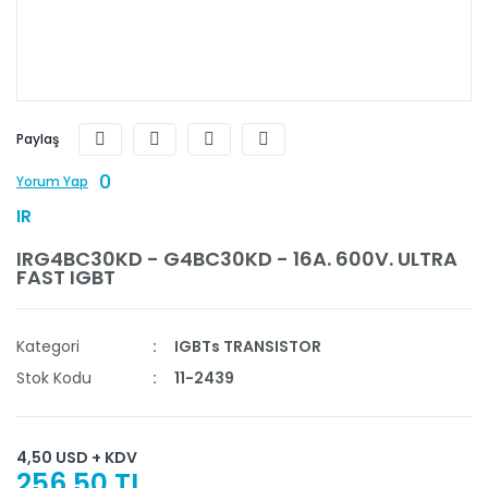
Paylaş
0
Yorum Yap
IR
IRG4BC30KD - G4BC30KD - 16A. 600V. ULTRA
FAST IGBT
Kategori
IGBTs TRANSISTOR
Stok Kodu
11-2439
4,50 USD + KDV
256,50 TL