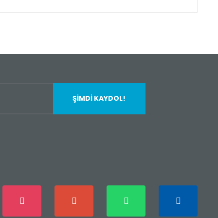
fımıza iletebilirsiniz.
ŞİMDİ KAYDOL!