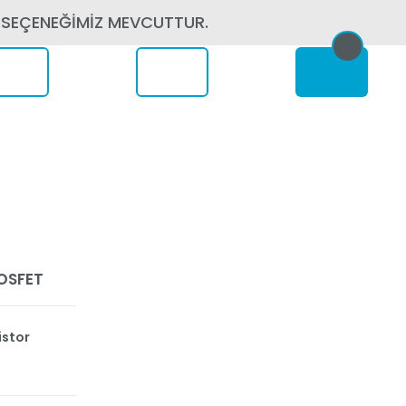
 SEÇENEĞİMİZ MEVCUTTUR.
erede
OSFET
istor