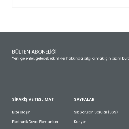
Bu ürünün fiyat bilgisi, resim, ürün açıklamalarında ve diğ
Görüş ve önerileriniz için teşekkür ederiz.
Ürün resmi kalitesiz, bozuk veya görüntülenemiyor.
Ürün açıklamasında eksik bilgiler bulunuyor.
Ürün bilgilerinde hatalar bulunuyor.
Ürün fiyatı diğer sitelerden daha pahalı.
BÜLTEN ABONELİĞİ
Bu ürüne benzer farklı alternatifler olmalı.
Yeni gelenler, gelecek etkinlikler hakkında bilgi almak için bizim bü
SİPARİŞ VE TESLİMAT
SAYFALAR
Bize Ulaşın
Sık Sorulan Sorular (SSS)
Elektronik Devre Elemanları
Kariyer