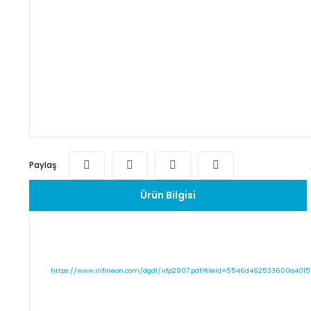
Paylaş
Ürün Bilgisi
https://www.infineon.com/dgdl/irfp2907.pdf?fileId=5546d462533600a401