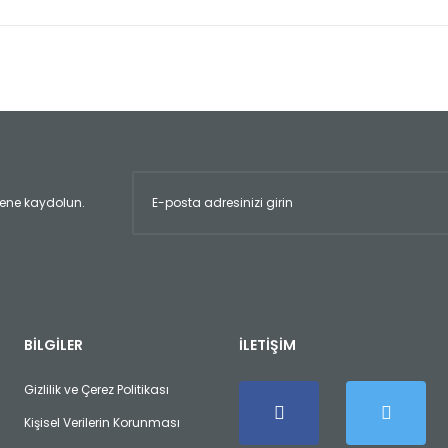
er konularda yetersiz gördüğünüz noktaları öneri formunu kullanarak tara
Bu ürüne ilk yorumu siz yapın!
Yorum Yaz
ltene kaydolun.
Gönder
BİLGİLER
İLETİŞİM
Gizlilik ve Çerez Politikası
Kişisel Verilerin Korunması