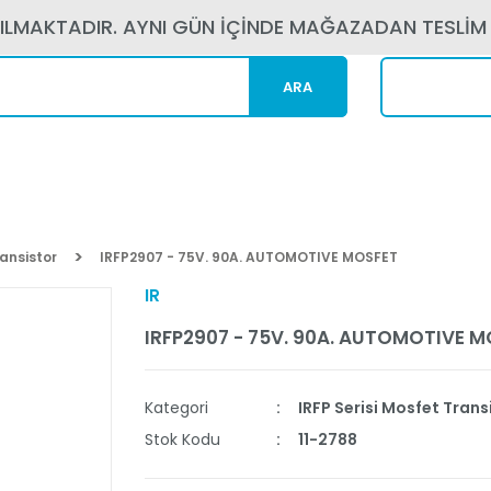
PILMAKTADIR. AYNI GÜN İÇİNDE MAĞAZADAN TESLİM
ARA
Kargom N
ransistor
IRFP2907 - 75V. 90A. AUTOMOTIVE MOSFET
IR
IRFP2907 - 75V. 90A. AUTOMOTIVE M
Kategori
IRFP Serisi Mosfet Trans
Stok Kodu
11-2788