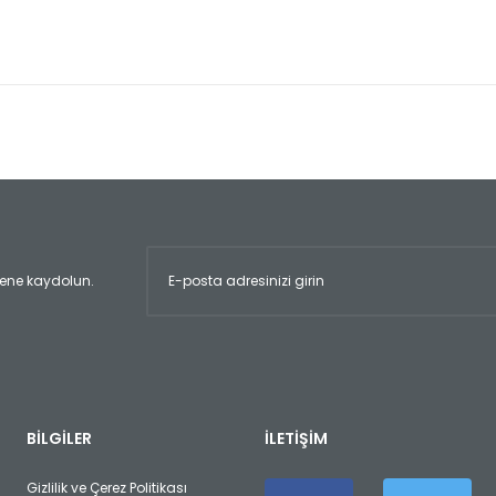
er konularda yetersiz gördüğünüz noktaları öneri formunu kullanarak tara
Bu ürüne ilk yorumu siz yapın!
Yorum Yaz
ltene kaydolun.
Gönder
BİLGİLER
İLETİŞİM
Gizlilik ve Çerez Politikası