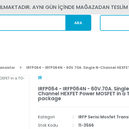
PILMAKTADIR. AYNI GÜN İÇİNDE MAĞAZADAN TESLİM
ARA
Kargom N
ransistor
IRFP064 - IRFP064N - 60V.70A. Single N-Channel HEXF
IR
IRFP064 - IRFP064N - 60V.70A. Single
Channel HEXFET Power MOSFET in a
package
Kategori
IRFP Serisi Mosfet Trans
Stok Kodu
11-3566