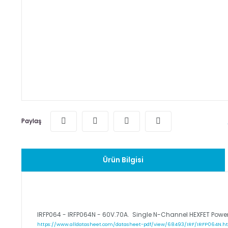
Paylaş
Ürün Bilgisi
IRFP064 - IRFP064N - 60V.70A. Single N-Channel HEXFET Pow
https://www.alldatasheet.com/datasheet-pdf/view/68493/IRF/IRFP064N.h