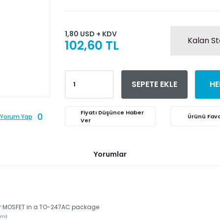
1,80 USD + KDV
Kalan St
102,60 TL
SEPETE EKLE
HE
Fiyatı Düşünce Haber
0
Yorum Yap
Ver
Yorumlar
er MOSFET in a TO-247AC package
tml