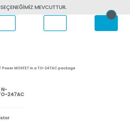
 SEÇENEĞİMİZ MEVCUTTUR.
erede
ET Power MOSFET in a TO-247AC package
 N-
 TO-247AC
istor