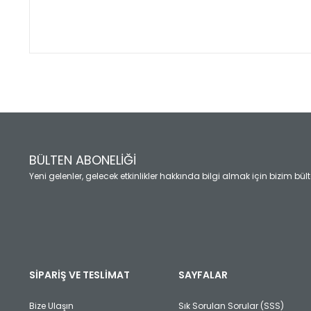
Bu ürünün fiyat bilgisi, resim, ürün açıklamalarında ve diğ
Görüş ve önerileriniz için teşekkür ederiz.
Ürün resmi kalitesiz, bozuk veya görüntülenemiyor.
Ürün açıklamasında eksik bilgiler bulunuyor.
Ürün bilgilerinde hatalar bulunuyor.
Ürün fiyatı diğer sitelerden daha pahalı.
BÜLTEN ABONELİĞİ
Bu ürüne benzer farklı alternatifler olmalı.
Yeni gelenler, gelecek etkinlikler hakkında bilgi almak için bizim bü
SİPARİŞ VE TESLİMAT
SAYFALAR
Bize Ulaşın
Sık Sorulan Sorular (SSS)