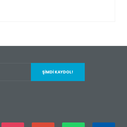
fımıza iletebilirsiniz.
ŞİMDİ KAYDOL!