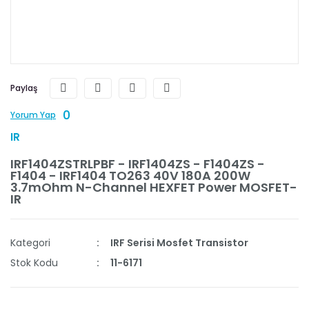
Paylaş
0
Yorum Yap
IR
IRF1404ZSTRLPBF - IRF1404ZS - F1404ZS -
F1404 - IRF1404 TO263 40V 180A 200W
3.7mOhm N-Channel HEXFET Power MOSFET-
IR
Kategori
IRF Serisi Mosfet Transistor
Stok Kodu
11-6171