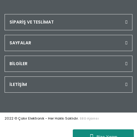
SİPARİŞ VE TESLİMAT
SAYFALAR
BİLGİLER
İLETİŞİM
2022 © Çakır Elektronik - Her Hakkı Saklıdır.
SEO Ajansı
Bize Yazın