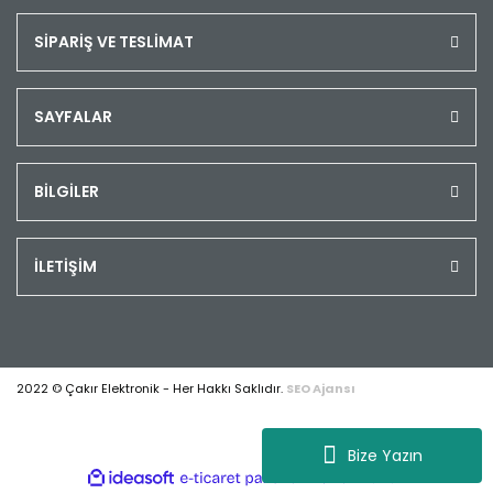
SİPARİŞ VE TESLİMAT
SAYFALAR
BİLGİLER
İLETİŞİM
2022 © Çakır Elektronik - Her Hakkı Saklıdır.
SEO Ajansı
Bize Yazın
ile
ideasoft
e-