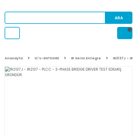
ARA
Anasayfa
IC's-ENTEGRE
IR Serisi Entegre
IR2137J - IR2