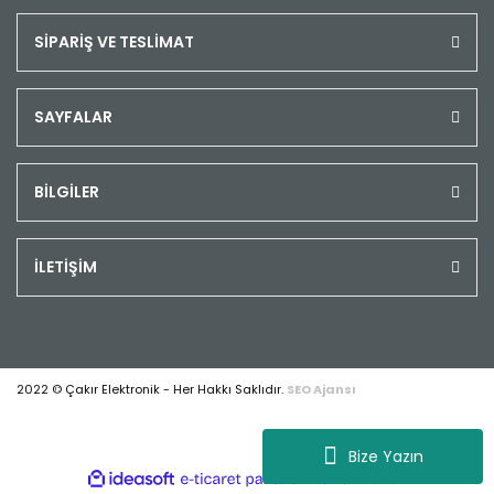
SİPARİŞ VE TESLİMAT
SAYFALAR
BİLGİLER
İLETİŞİM
2022 © Çakır Elektronik - Her Hakkı Saklıdır.
SEO Ajansı
Bize Yazın
ile
ideasoft
e-