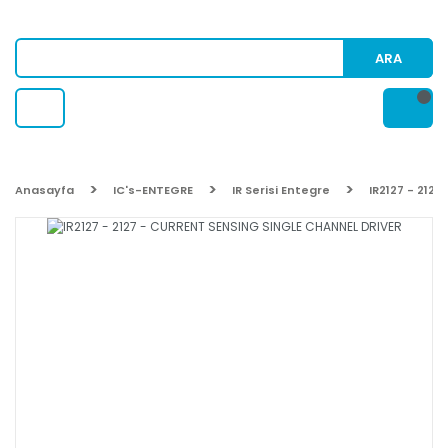
ARA
Anasayfa
IC's-ENTEGRE
IR Serisi Entegre
IR2127 - 212